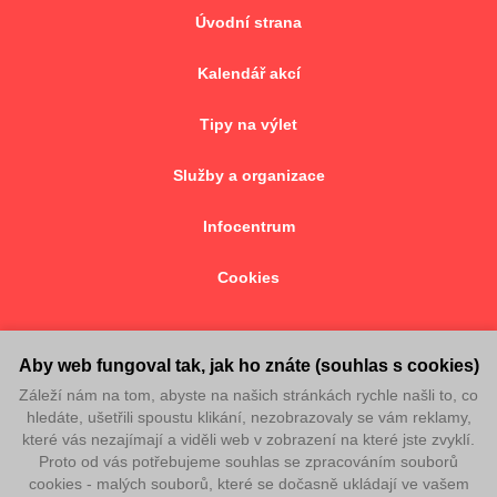
Úvodní strana
Kalendář akcí
Tipy na výlet
Služby a organizace
Infocentrum
Cookies
Aby web fungoval tak, jak ho znáte (souhlas s cookies)
Záleží nám na tom, abyste na našich stránkách rychle našli to, co
© 2026 oficiální stránky volnočasového portálu města
hledáte, ušetřili spoustu klikání, nezobrazovaly se vám reklamy,
Červený Kostelec
které vás nezajímají a viděli web v zobrazení na které jste zvyklí.
Proto od vás potřebujeme souhlas se zpracováním souborů
cookies - malých souborů, které se dočasně ukládají ve vašem