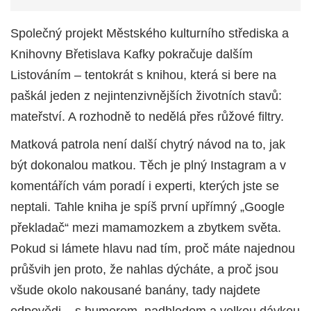
Společný projekt Městského kulturního střediska a
Knihovny Břetislava Kafky pokračuje dalším
Listováním – tentokrát s knihou, která si bere na
paškál jeden z nejintenzivnějších životních stavů:
mateřství. A rozhodně to nedělá přes růžové filtry.
Matková patrola není další chytrý návod na to, jak
být dokonalou matkou. Těch je plný Instagram a v
komentářích vám poradí i experti, kterých jste se
neptali. Tahle kniha je spíš první upřímný „Google
překladač“ mezi mamamozkem a zbytkem světa.
Pokud si lámete hlavu nad tím, proč máte najednou
průšvih jen proto, že nahlas dýcháte, a proč jsou
všude okolo nakousané banány, tady najdete
odpovědi – s humorem, nadhledem a velkou dávkou