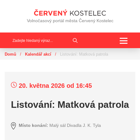
Volnočasový portál města Červený Kostelec
Toggle
navigat
Domů
/
Kalendář akcí
/
Listování: Matková patrola
20. května 2026
od 16:45
Listování: Matková patrola
Místo konání:
Malý sál Divadla J. K. Tyla