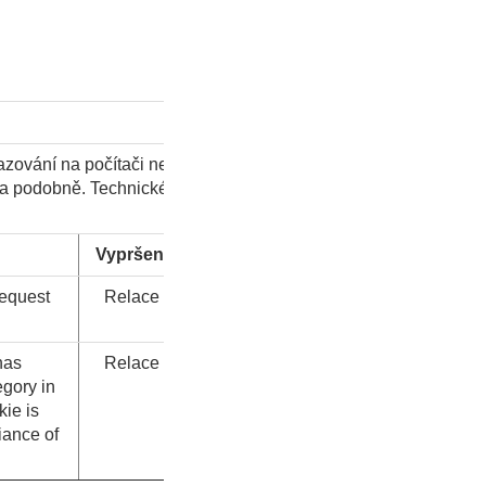
azování na počítači nebo na
ů a podobně. Technické cookies
Vypršení
Typ
Request
Relace
HTTP
 has
Relace
HTTP
egory in
kie is
ance of