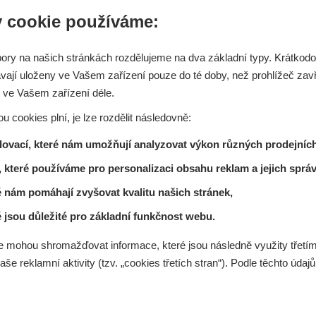
 cookie používáme:
ry na našich stránkách rozdělujeme na dva základní typy. Krátkodob
ají uloženy ve Vašem zařízení pouze do té doby, než prohlížeč zavř
y ve Vašem zařízení déle.
ou cookies plní, je lze rozdělit následovně:
dovací, které nám umožňují analyzovat výkon různých prodejních
 které používáme pro personalizaci obsahu reklam a jejich správ
ré nám pomáhají zvyšovat kvalitu našich stránek,
é jsou důležité pro základní funkčnost webu.
 mohou shromažďovat informace, které jsou následně využity třetími
aše reklamní aktivity (tzv. „cookies třetích stran“). Podle těchto úda