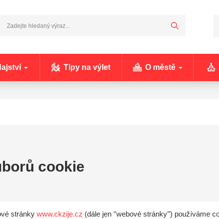
ajství
Tipy na výlet
O městě
uborů cookie
ové stránky
www.ckzije.cz
(dále jen ‘'webové stránky’’) používáme