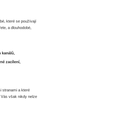
é, které se používají
ete, a dlouhodobé,
 kanálů,
né zacílení,
 stranami a které
jů Vás však nikdy nelze