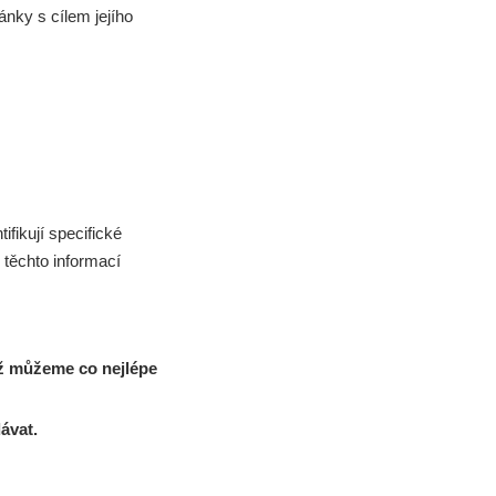
ánky s cílem jejího
fikují specifické
těchto informací
hož můžeme co nejlépe
ávat.