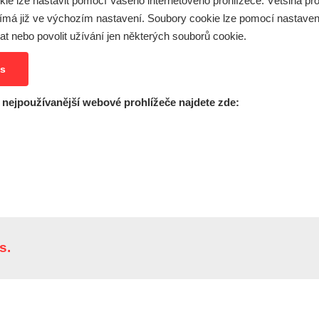
ie lze nastavit pomocí Vašeho internetového prohlížeče. Většina pr
ijímá již ve výchozím nastavení. Soubory cookie lze pomocí nastav
at nebo povolit užívání jen některých souborů cookie.
es
 nejpoužívanější webové prohlížeče najdete zde:
s.