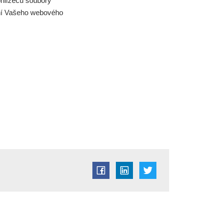
ohlížečů soubory
ení Vašeho webového