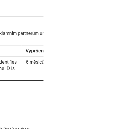
eklamním partnerům umožníte
Vypršení
Typ
dentifies
6 měsíců
HTTP
he ID is