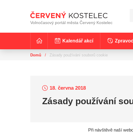
Volnočasový portál města Červený Kostelec
Kalendář akcí
Zpravod
Domů
/
Zásady používání souborů cookie
18. června 2018
Zásady používání so
Při návštěvě naší web