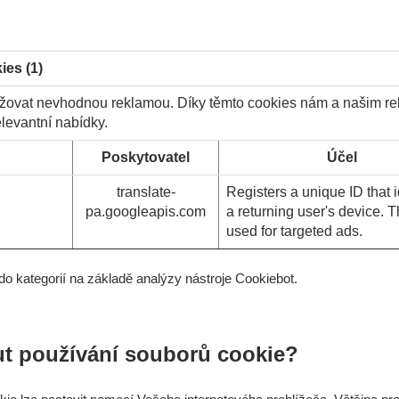
ies (1)
ovat nevhodnou reklamou. Díky těmto cookies nám a našim r
levantní nabídky.
Poskytovatel
Účel
translate-
Registers a unique ID that i
pa.googleapis.com
a returning user's device. T
used for targeted ads.
do kategorií na základě analýzy nástroje Cookiebot.
t používání souborů cookie?