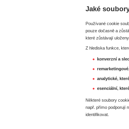
Jaké soubory
Používané cookie soubo
pouze dočasně a zůstáv
které zůstávají uložen
Z hlediska funkce, kter
konverzní a sle
remarketingové,
analytické, kte
esenciální, kter
Některé soubory cookie
např. přímo podporují n
identifikovat.