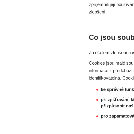
zpříjemnili její použí
zlepšení.
Co jsou soub
Za účelem zlepšení naš
Cookies jsou malé soubo
informace z předchozí
identifikovatelná. Cook
ke správné funk
při zjišťování,
přizpůsobit na
pro zapamatován