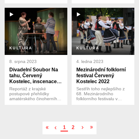
KULTURA
KULTURA
8. srpna 2023
4. ledna 2023
Divadelní Soubor Na
Mezinárodní folklorní
tahu, Červený
festival Červený
Kostelec, inscenace
Kostelec 2022
Králičí nora
Reportáž z krajské
Sestřih toho nejlepšího z
postupové přehlídky
68. Mezinárodního
amatérského činoherního
folklorního festivalu v
a hudebního divadla v
Červeném Kostelci (Česká
Červeném Kostelci 2023.
republika).
1
2