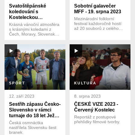
Svatoštěpánské
Sobotní galavečer
koledování s
MFF - 19. srpna 2023
Kosteleckou
Mezinárodní folklorní
cimbálovkou
festival každoročně hostí
Krásná vánoční atmosféra
až 20 souborů z celého
s krásnými koledami z
světa. Díky tomu se řadí
Čech, Moravy, Slovenska v
mezi největší festivaly v
podání Kostelecké
Evropě.
cimbálovky.
SPORT
KULTURA
12. září 2023
8. srpna 2023
Sestřih zápasu Česko-
ČESKÉ VIZE 2023 -
Slovensko v rámci
Červený Kostelec
turnaje do 18 let Ježek
Reportáž z postupové
Cup
přehlídky filmové tvorby.
Česká osmnáctka
nastřílela Slovensku šest
branek.