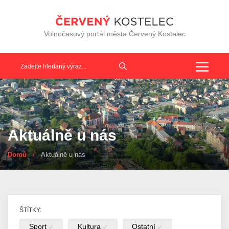
Volnočasový portál města Červený Kostelec
Toggle
navigat
Aktuálně u nás
Domů
/
Aktuálně u nás
ŠTÍTKY:
Sport
Kultura
Ostatní