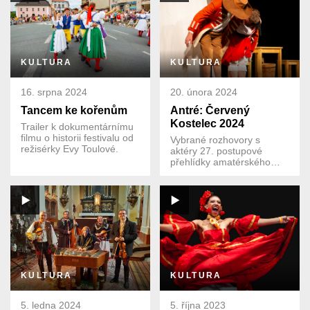
KULTURA
KULTURA
16. srpna 2024
20. února 2024
Tancem ke kořenům
Antré: Červený
Kostelec 2024
Trailer k dokumentárnímu
filmu o historii festivalu od
Vybrané rozhovory s
režisérky Evy Toulové.
aktéry 27. postupové
přehlídky amatérského
činoherního a hudebního
divadla
KULTURA
KULTURA
5. ledna 2024
5. října 2023