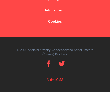
Infocentrum
Cookies
© 2026 oficiální stránky volnočasového portálu města
Červený Kostelec
© dmpCMS