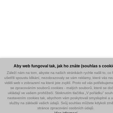
Aby web fungoval tak, jak ho znáte (souhlas s cooki
Záleží nám na tom, abyste na našich stránkách rychle našli to, co 
ušetřili spoustu klikání, nezobrazovaly se vám reklamy, které vás ne
viděli web v zobrazení na které jste zvyklí. Proto od vás potřebujem
se zpracováním souborů cookies - malých souborů, které se do
ukládají ve vašem prohlížeči. Stisknutím tlačítka „V pořádku“ souhl
nastavením cookies tak, abychom vám poskytovali smysluplné a u
služby na základě vašich údajů. Svůj souhlas můžete kdykoli změ
stránce zpracování osobních údajů.