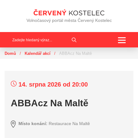
Volnočasový portál města Červený Kostelec
Toggle
navigat
Domů
/
Kalendář akcí
/
ABBAcz Na Maltě
14. srpna 2026
od 20:00
ABBAcz Na Maltě
Místo konání:
Restaurace Na Maltě