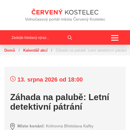
Volnočasový portál města Červený Kostelec
Toggle
navigat
Domů
/
Kalendář akcí
/
Záhada na palubě: Letní detektivní pátrání
13. srpna 2026
od 18:00
Záhada na palubě: Letní
detektivní pátrání
Místo konání:
Knihovna Břetislava Kafky