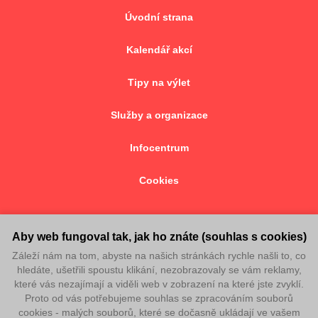
Úvodní strana
Kalendář akcí
Tipy na výlet
Služby a organizace
Infocentrum
Cookies
Aby web fungoval tak, jak ho znáte (souhlas s cookies)
Záleží nám na tom, abyste na našich stránkách rychle našli to, co
© 2026 oficiální stránky volnočasového portálu města
hledáte, ušetřili spoustu klikání, nezobrazovaly se vám reklamy,
Červený Kostelec
které vás nezajímají a viděli web v zobrazení na které jste zvyklí.
Proto od vás potřebujeme souhlas se zpracováním souborů
cookies - malých souborů, které se dočasně ukládají ve vašem