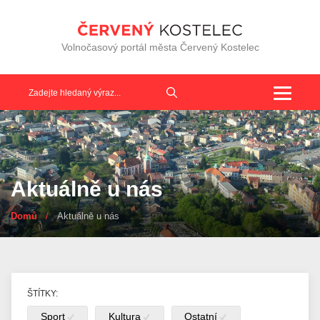
Volnočasový portál města Červený Kostelec
Toggle
navigat
Aktuálně u nás
Domů
/
Aktuálně u nás
ŠTÍTKY:
Sport
Kultura
Ostatní