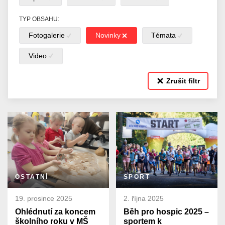
TYP OBSAHU:
Fotogalerie
Novinky
Témata
Video
Zrušit filtr
OSTATNÍ
SPORT
19. prosince 2025
2. října 2025
Ohlédnutí za koncem
Běh pro hospic 2025 –
školního roku v MŠ
sportem k