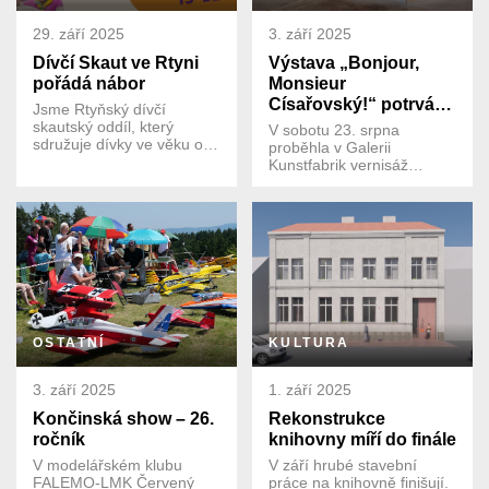
severostředním Polsku,
které je památkou
29. září 2025
3. září 2025
světového dědictví
UNESCO.
Dívčí Skaut ve Rtyni
Výstava „Bonjour,
pořádá nábor
Monsieur
Císařovský!“ potrvá
Jsme Rtyňský dívčí
až do 31. října
skautský oddíl, který
V sobotu 23. srpna
sdružuje dívky ve věku od
proběhla v Galerii
6 do 99 let. Scházíme se
Kunstfabrik vernisáž
každý týden na schůzkách,
výstavy Bonjour, Monsieur
kde hrajeme zábavné hry,
Císařovský!, která potrvá
vyrábíme, učíme se nové
až do 31. října. Samotná
věci a třávíme čas v
vernisáž byla i letos
přírodě. Přidejte se k nám!
součástí doprovodného
programu MFF.
OSTATNÍ
KULTURA
3. září 2025
1. září 2025
Končinská show – 26.
Rekonstrukce
ročník
knihovny míří do finále
V modelářském klubu
V září hrubé stavební
FALEMO-LMK Červený
práce na knihovně finišují.