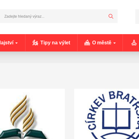
ajství
Tipy na výlet
O městě