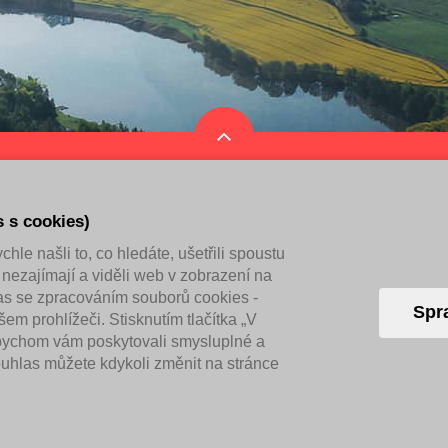
ář akcí
Tipy na výlet
Služby a organizace
s s cookies)
hle našli to, co hledáte, ušetřili spoustu
 nezajímají a viděli web v zobrazení na
las se zpracováním souborů cookies -
vený Kostelec
Spr
em prohlížeči. Stisknutím tlačítka „V
abychom vám poskytovali smysluplné a
ouhlas můžete kdykoli změnit na stránce