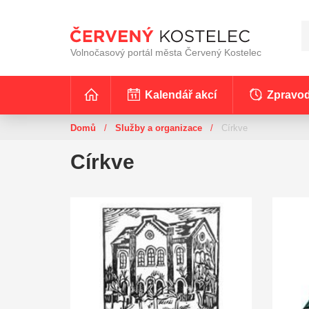
Volnočasový portál města Červený Kostelec
Kalendář akcí
Zpravod
Domů
/
Služby a organizace
/
Církve
Církve