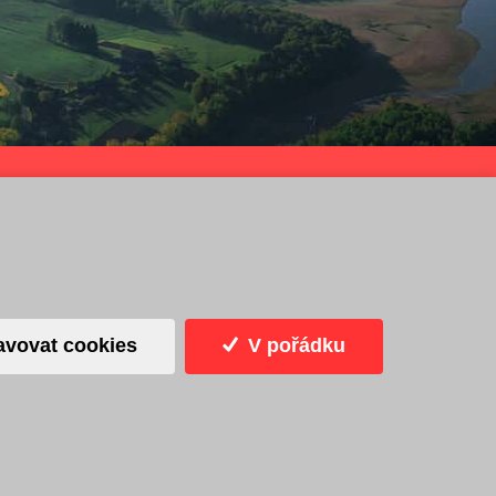
Infocentrum
Cookies
© dmpCMS
avovat cookies
V pořádku