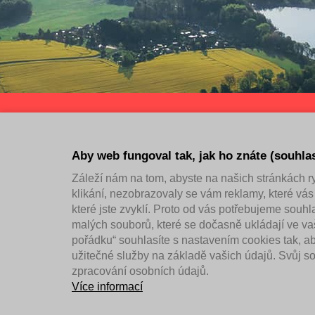
Úvodní strana
Kalend
Aby web fungoval tak, jak ho znáte (souhla
Záleží nám na tom, abyste na našich stránkách ryc
klikání, nezobrazovaly se vám reklamy, které vás
které jste zvyklí. Proto od vás potřebujeme souh
© 2026 oficiální stránky volnočasového portálu města Čer
malých souborů, které se dočasně ukládají ve vaš
pořádku“ souhlasíte s nastavením cookies tak, 
užitečné služby na základě vašich údajů. Svůj s
zpracování osobních údajů.
Více informací