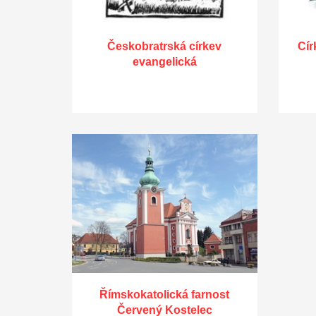
Českobratrská církev
Cír
evangelická
Římskokatolická farnost
Červený Kostelec