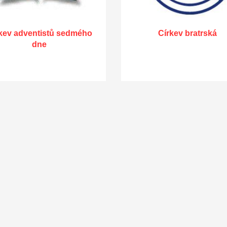
kev adventistů sedmého
Církev bratrská
dne