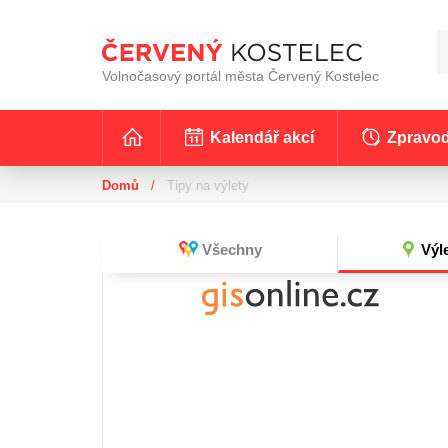
Volnočasový portál města Červený Kostelec
Kalendář akcí
Zpravod
Domů
/
Tipy na výlety
Všechny
Výle