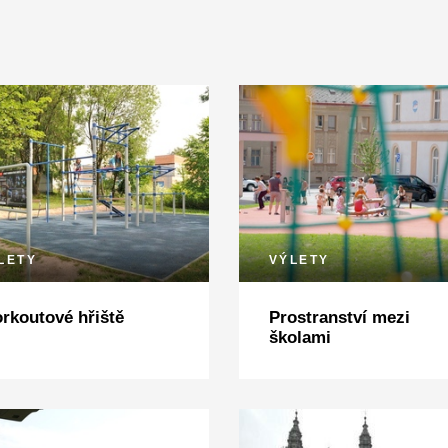
LETY
VÝLETY
rkoutové hřiště
Prostranství mezi
školami