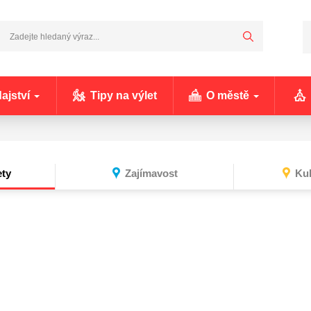
ajství
Tipy na výlet
O městě
ty
Zajímavost
Kul