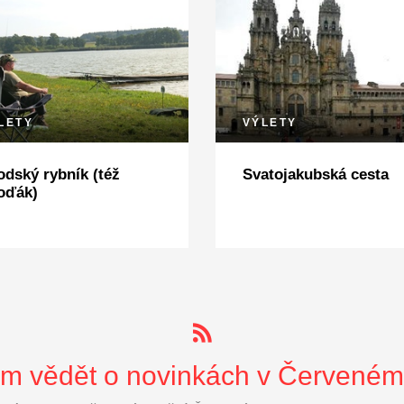
LETY
VÝLETY
odský rybník (též
Svatojakubská cesta
oďák)
 vědět o novinkách v Červeném 