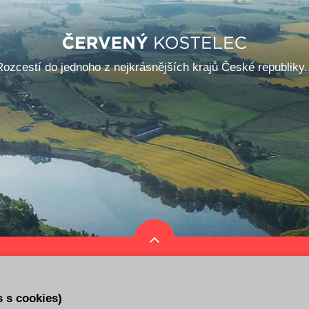
Rozcestí do jednoho z nejkrásnějších krajů České republiky..
ář akcí
Tipy na výlet
Služby a organizace
s s cookies)