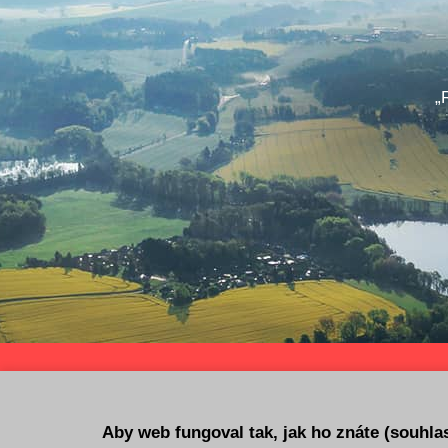
„
Úvodní strana
Kalend
Aby web fungoval tak, jak ho znáte (souhla