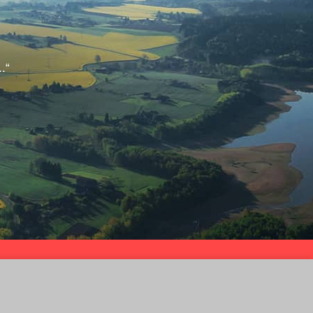
.“
Infocentrum
Cookies