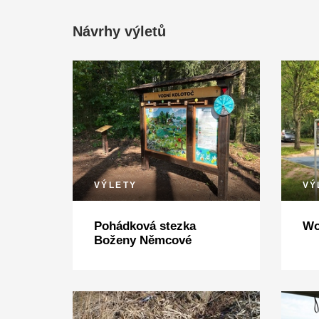
Návrhy výletů
VÝLETY
VÝ
Pohádková stezka
Wo
Boženy Němcové